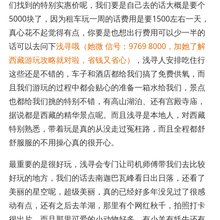
们找到的特别实惠价呢，我们要是自己去的话大概是要个
5000块了，因为租车玩一周的话费用是要1500左右一天，
真心花不起觉得有点，你要是也想出行费用可以少一半的
话可以去问下
浅寻哦（她微 信号：9769 8000，加她了解
西藏游玩攻略就对啦，省钱又省心）
，浅寻人安排吃住行
这些还是不错的，车子和酒店都给我们搞了免费供氧，而
且我们游玩的过程中都会贴心的准备一箱水给我们，景点
也都给我们挑的特别不错，有高山湖泊、还有宫殿寺庙，
据说都是西藏的精华景点呢。而且浅寻是本地人，对西藏
特别熟悉，带着玩是真的从没走过冤枉路，而且全程都舒
舒服服的不用操心真的很开心。
最重要的是很好玩，浅寻会专门让司机师傅带我们去比较
好玩的地方，我们的话去南迦巴瓦峰看日出日落，还看了
美丽的星空呢，超级美丽，真的已经好多年没见过了很感
动有点，还有之后去羊湖，那里有个网红秋千，拍照打卡
很出片，而且那里可爱的小动物好多，有小羊有牦牛还有