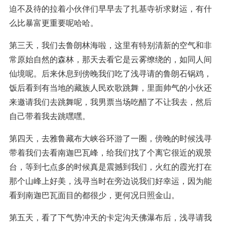
迫不及待的拉着小伙伴们早早去了扎基寺祈求财运，有什
么比暴富更重要呢哈哈。
第三天，我们去鲁朗林海啦，这里有特别清新的空气和非
常原始自然的森林，那天去看它是云雾缭绕的，如同人间
仙境呢。后来休息到傍晚我们吃了浅寻请的鲁朗石锅鸡，
饭后看到有当地的藏族人民欢歌跳舞，里面帅气的小伙还
来邀请我们去跳舞呢，我男票当场吃醋了不让我去，然后
自己带着我去跳嘿嘿。
第四天，去雅鲁藏布大峡谷环游了一圈，傍晚的时候浅寻
带着我们去看南迦巴瓦峰，给我们找了个离它很近的观景
台，等到七点多的时候真是震撼到我们，火红的霞光打在
那个山峰上好美，浅寻当时在旁边说我们好幸运，因为能
看到南迦巴瓦面目的都很少，更何况日照金山。
第五天，看了下气势冲天的卡定沟天佛瀑布后，浅寻请我