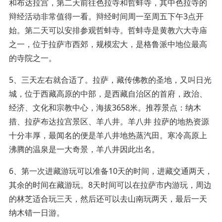
和布达拉宫，第二天前往色拉寺和哲蚌寺，其中色拉寺的
辩经活动非常值得一看。辩经时间周一至周五下午3点开
始。第二天可以安排参观哲蚌寺。哲蚌寺是黄教六大寺庙
之一，位于拉萨市西郊，规模宏大，是格鲁派中地位最高
的寺院之一。
5、三天左右就合适了。拉萨，藏传佛教的圣地，又叫日光
城，位于西藏高原的中部，是西藏自治区的首府，政治、
经济、文化和宗教中心，海拔3658米。推荐景点：纳木
措、拉萨布达拉宫景区、羊八井。羊八井 拉萨的地热资源
十分丰厚，最闻名的便是羊八井地热蒸汽田。寒冷高原上
沸腾的温泉是一大奇景，羊八井因此出名。
6、第一次进藏游玩可以准备10天的时间，进藏交通两天，
其余的时间在藏游玩。8天时间可以在拉萨市内游玩，周边
的林芝适合玩三天，然后还可以去山南玩两天，最后一天
纳木错一日游。