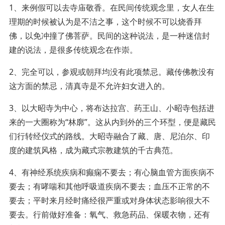
1、来例假可以去寺庙敬香。在民间传统观念里，女人在生
理期的时候被认为是不洁之事，这个时候不可以烧香拜
佛，以免冲撞了佛菩萨。民间的这种说法，是一种迷信封
建的说法，是很多传统观念在作崇。
2、完全可以，参观或朝拜均没有此项禁忌。藏传佛教没有
这方面的禁忌，清真寺是不允许妇女进入的。
3、以大昭寺为中心，将布达拉宫、药王山、小昭寺包括进
来的一大圈称为“林廓”。这从内到外的三个环型，便是藏民
们行转经仪式的路线。大昭寺融合了藏、唐、尼泊尔、印
度的建筑风格，成为藏式宗教建筑的千古典范。
4、有神经系统疾病和癫痫不要去；有心脑血管方面疾病不
要去；有哮喘和其他呼吸道疾病不要去；血压不正常的不
要去；平时来月经时痛经很严重或对身体状态影响很大不
要去。行前做好准备：氧气、救急药品、保暖衣物，还有